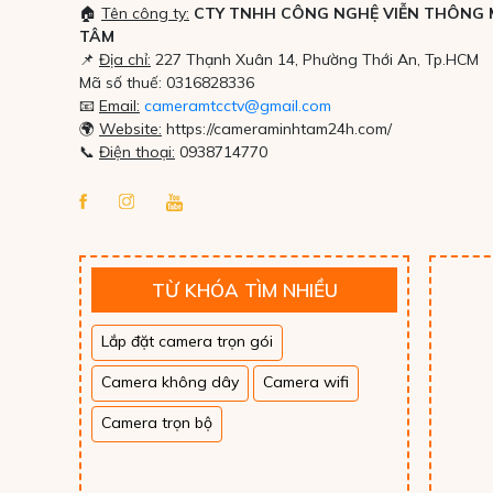
🏠
Tên công ty:
CTY TNHH CÔNG NGHỆ VIỄN THÔNG 
ĐẦU GHI HÌNH
TÂM
📌
Địa chỉ:
227 Thạnh Xuân 14, Phường Thới An, Tp.HCM
Mã số thuế: 0316828336
📧
Email:
cameramtcctv@gmail.com
🌍
Website:
https://cameraminhtam24h.com/
📞
Điện thoại
:
0938714770
TỪ KHÓA TÌM NHIỀU
Lắp đặt camera trọn gói
Camera không dây
Camera wifi
Camera trọn bộ