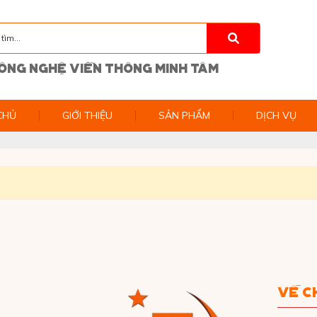
ÔNG NGHỆ VIỄN THÔNG MINH TÂM
CHỦ
GIỚI THIỆU
SẢN PHẨM
DỊCH VỤ
VỀ C