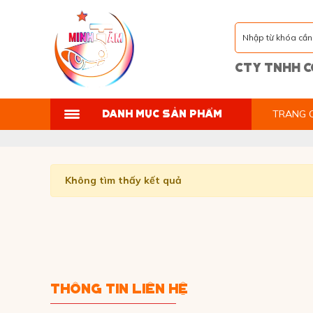
CTY TNHH C
DANH MỤC SẢN PHẨM
TRANG 
CAMERA IMOU
CAMERA EZVIZ
Không tìm thấy kết quả
CAMERA TRỌN BỘ
CAMERA DAHUA
CAMERA IP
THÔNG TIN LIÊN HỆ
CAMERA HIKVISION