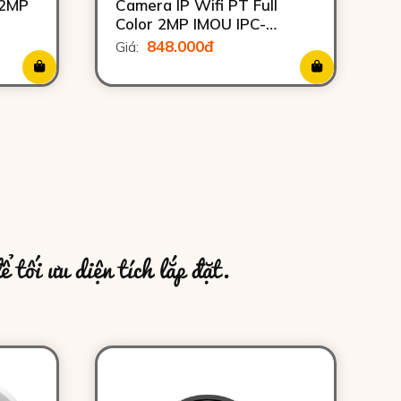
 2MP
Camera IP Wifi PT Full
Color 2MP IMOU IPC-
S21FAP
848.000đ
Giá:
 tối ưu diện tích lắp đặt.