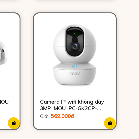
IMOU
Camera IP wifi không dây
3MP IMOU IPC-GK2CP-
3C0WR
569.000đ
Giá: