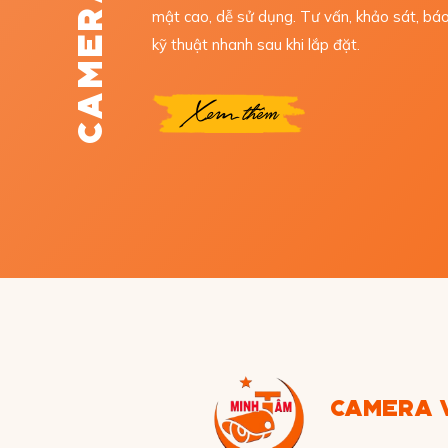
mật cao, dễ sử dụng. Tư vấn, khảo sát, báo
kỹ thuật nhanh sau khi lắp đặt.
Xem thêm
CAMERA W