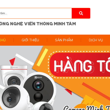
ÔNG NGHỆ VIỄN THÔNG MINH TÂM
CHỦ
GIỚI THIỆU
SẢN PHẨM
DỊCH VỤ
Camera Minh 