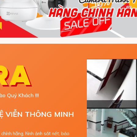
HÀNG CHÍNH HÃNG
ra
o Quý Khách !!!
Ệ VIỄN THÔNG MINH
M
chính hãng, hình ảnh sắt nét, bảo