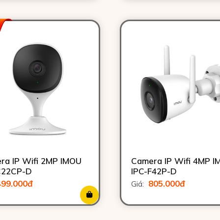
ra IP Wifi 2MP IMOU
Camera IP Wifi 4MP 
C22CP-D
IPC-F42P-D
499.000đ
805.000đ
Giá: