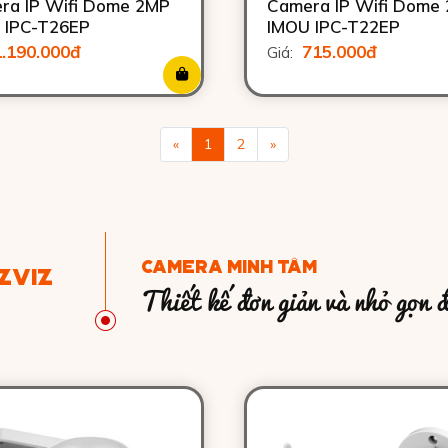
ra IP Wifi Dome 2MP
Camera IP Wifi Dome
 IPC-T26EP
IMOU IPC-T22EP
1.190.000đ
715.000đ
Giá:
«
1
2
»
CAMERA MINH TÂM
ZVIZ
Thiết kế đơn giản và nhỏ gọn để