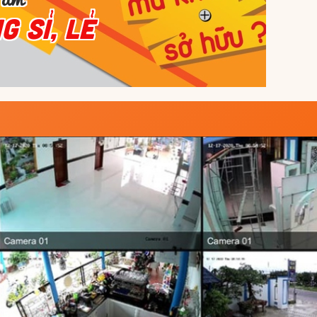
 SỈ, LẺ