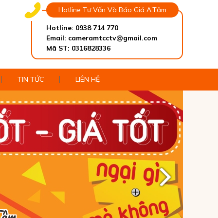
Hotline Tư Vấn Và Báo Giá A.Tâm
Hotline: 0938 714 770
Email: cameramtcctv@gmail.com
Mã ST: 0316828336
TIN TỨC
LIÊN HỆ
Tâm