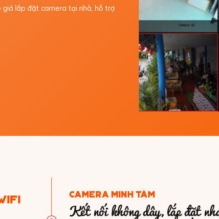
 giá lắp đặt camera tại nhà, hỗ trợ
CAMERA MINH TÂM
IFI
Kết nối không dây, lắp đặt nh